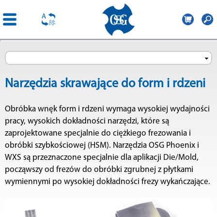
OSG
Central
Przejdź
Europe
do
treści
Narzędzia skrawające do form i rdzeni
Obróbka wnęk form i rdzeni wymaga wysokiej wydajności
pracy, wysokich dokładności narzędzi, które są
zaprojektowane specjalnie do ciężkiego frezowania i
obróbki szybkościowej (HSM). Narzędzia OSG Phoenix i
WXS są przeznaczone specjalnie dla aplikacji Die/Mold,
począwszy od frezów do obróbki zgrubnej z płytkami
wymiennymi po wysokiej dokładności frezy wykańczające.