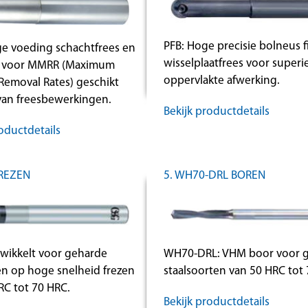
PFB: Hoge precisie bolneus f
e voeding schachtfrees en
wisselplaatfrees voor superi
es voor MMRR (Maximum
oppervlakte afwerking.
 Removal Rates) geschikt
 van freesbewerkingen.
Bekijk productdetails
oductdetails
FREZEN
5. WH70-DRL BOREN
ikkelt voor geharde
WH70-DRL: VHM boor voor 
en op hoge snelheid frezen
staalsoorten van 50 HRC tot 
RC tot 70 HRC.
Bekijk productdetails