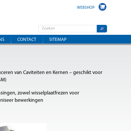
WEBSHOP
NS
CONTACT
SITEMAP
eren van Caviteiten en Kernen – geschikt voor
SM)
singen, zowel wisselplaatfrezen voor
iniseer bewerkingen