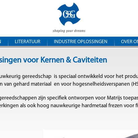
Overslaan
OSG
en naar
de
Central
inhoud
Europe
gaan
N
LITERATUUR
INDUSTRIE OPLOSSINGEN
OVER O
singen voor Kernen & Caviteiten
wkeurig gereedschap is speciaal ontwikkeld voor het produc
en van gehard materiaal en voor hogesnelheidsverspanen (H
ereedschappen zijn specifiek ontworpen voor Matrijs toepas
kingen als ook hoog nauwkeurige hardmetaal frezen voor f