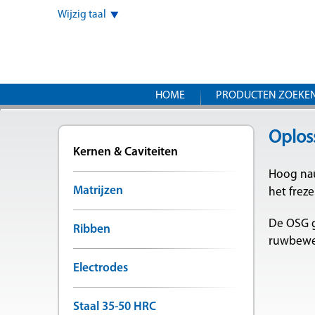
Wijzig taal
HOME
PRODUCTEN ZOEKE
Oplos
Kernen & Caviteiten
Hoog nau
Matrijzen
het frez
De OSG g
Ribben
ruwbewer
Electrodes
Staal 35-50 HRC