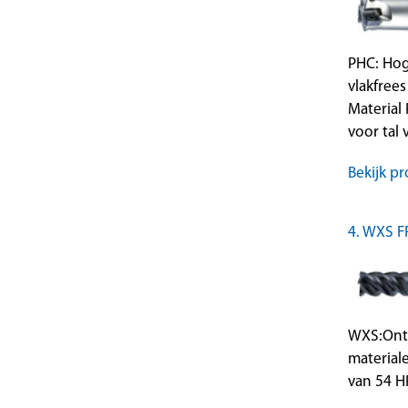
PHC: Hog
vlakfre
Material
voor tal
Bekijk pr
4. WXS 
WXS:Ontw
material
van 54 H