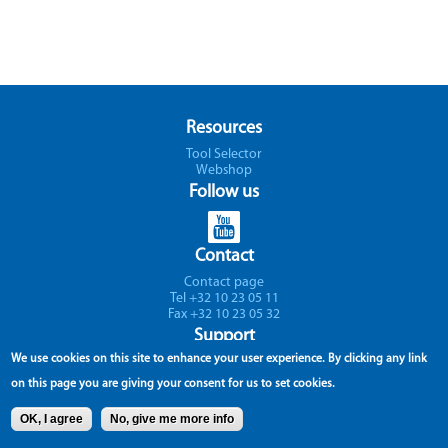
p
Resources
Tool Selector
Webshop
Follow us
Contact
Contact page
Tel +32 10 23 05 11
Fax +32 10 23 05 32
Support
We use cookies on this site to enhance your user experience.
By clicking any link
Avenue Lavoisier 1
B-1300 Z.I. Wavre - Nord
on this page you are giving your consent for us to set cookies.
Belgium
OK, I agree
No, give me more info