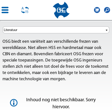
OSG
Central
Overslaan
Europe
en naar
de
OSG biedt een variëteit aan verschillende frezen van
inhoud
wereldklasse. Niet alleen HSS en hardmetaal maar ook
gaan
CBN en diamant. Bovendien fabriceert OSG frezen voor
speciale toepassingen. De toegewijde OSG ingenieurs
p
stellen zich niet alleen tot doel de frees voor de toekomst
te ontwikkelen, maar ook een bijdrage te leveren aan de
machine technologie van morgen.
Inhoud nog niet beschikbaar. Sorry
hiervoor.