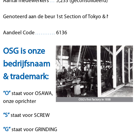
Aantal medewerkers
5,233 (geconsolideerd)
Genoteerd aan de beurs:
1st Section of Tokyo & Nagoya Sto
Aandeel Code
6136
OSG is onze
bedrijfsnaam
& trademark:
“O”
staat voor OSAWA,
onze oprichter
“S”
staat voor SCREW
“G”
staat voor GRINDING