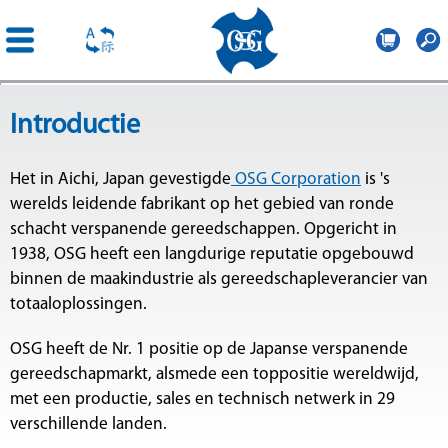
OSG
Central
Overslaan
Europe
Introductie
en naar
de
inhoud
Het in Aichi, Japan gevestigde
OSG Corporation
is 's
gaan
werelds leidende fabrikant op het gebied van ronde
schacht verspanende gereedschappen. Opgericht in
p
1938, OSG heeft een langdurige reputatie opgebouwd
binnen de maakindustrie als gereedschapleverancier van
totaaloplossingen.
OSG heeft de Nr. 1 positie op de Japanse verspanende
gereedschapmarkt, alsmede een toppositie wereldwijd,
met een productie, sales en technisch netwerk in 29
verschillende landen.