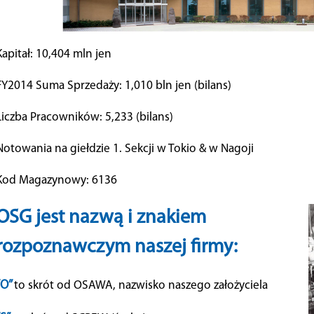
Kapitał: 10,404 mln jen
FY2014 Suma Sprzedaży: 1,010 bln jen (bilans)
Liczba Pracowników: 5,233 (bilans)
Notowania na giełdzie 1. Sekcji w Tokio & w Nagoji
Kod Magazynowy: 6136
OSG jest nazwą i znakiem
rozpoznawczym naszej firmy:
“O”
to skrót od OSAWA, nazwisko naszego założyciela