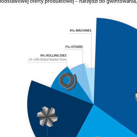
podstawowej oferty produktowej – narzędzi do gwintowania, 