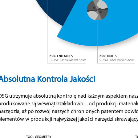
Absolutna Kontrola Jakości
OSG utrzymuje absolutną kontrolę nad każdym aspektem nasz
produkowane są wewnątrzzakładowo – od produkcji materiału
narzędzia, aż po rozwój naszych chronionych patentem powło
elementów w produkcji najwyższej jakości narzędzi skrawając