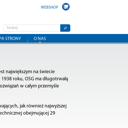
WEBSHOP
PA STRONY
O NAS
est największym na świecie
 1938 roku, OSG ma długotrwałą
 rozwiązań w całym przemyśle
ających, jak również najwyższej
 technicznej obejmującej 29