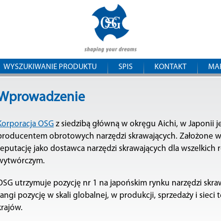
Przejdź
OSG
do
treści
Central
Europe
WYSZUKIWANIE PRODUKTU
SPIS
KONTAKT
MA
Wprowadzenie
Korporacja OSG
z siedzibą główną w okręgu Aichi, w Japonii j
producentem obrotowych narzędzi skrawających. Założone w
reputację jako dostawca narzędzi skrawających dla wszelkich
wytwórczym.
OSG utrzymuje pozycję nr 1 na japońskim rynku narzędzi skraw
rangi pozycję w skali globalnej, w produkcji, sprzedaży i sieci
krajów.