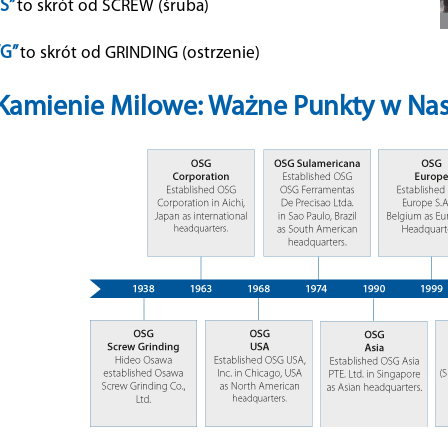
“S”
to skrót od SCREW (śruba)
“G”
to skrót od GRINDING (ostrzenie)
Kamienie Milowe: Ważne Punkty w Nas