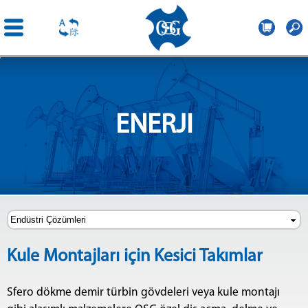
OSG
Central
Ana
Europe
içeriğe
atla
ENERJI
Kule Montajları için Kesici Takımlar
Sfero dökme demir türbin gövdeleri veya kule montajı