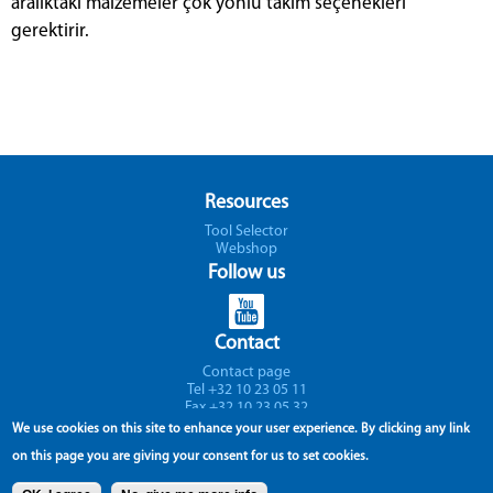
aralıktaki malzemeler çok yönlü takım seçenekleri
gerektirir.
Resources
Tool Selector
Webshop
Follow us
Contact
Contact page
Tel +32 10 23 05 11
Fax +32 10 23 05 32
Support
We use cookies on this site to enhance your user experience.
By clicking any link
on this page you are giving your consent for us to set cookies.
Avenue Lavoisier 1
B-1300 Z.I. Wavre - Nord