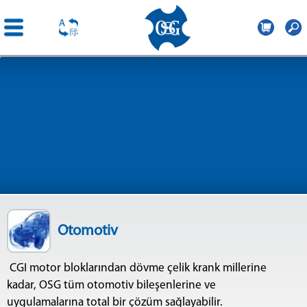
OSG
Central
Ana
Europe
içeriğe
atla
Otomotiv
CGI motor bloklarından dövme çelik krank millerine
kadar, OSG tüm otomotiv bileşenlerine ve
uygulamalarına total bir çözüm sağlayabilir.