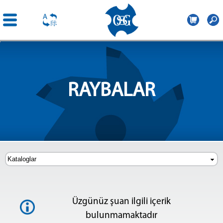
OSG
Central
Ana
Europe
içeriğe
atla
RAYBALAR
Üzgünüz şuan ilgili içerik
bulunmamaktadır