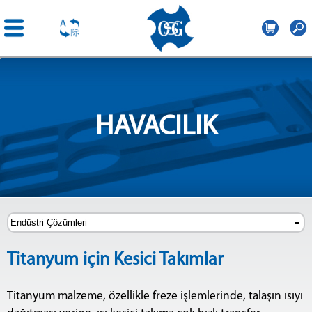
OSG
Central
Ana
Europe
içeriğe
atla
HAVACILIK
Titanyum için Kesici Takımlar
Titanyum malzeme, özellikle freze işlemlerinde, talaşın ısıyı