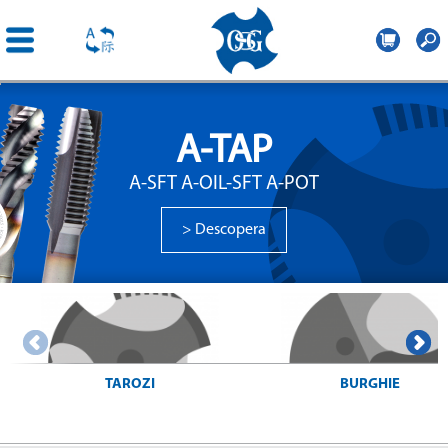
OSG
Central
Mergi la
Europe
conţinutul
A-TAP
principal
A-SFT A-OIL-SFT A-POT
> Descopera
TAROZI
BURGHIE
> Cautare tarod
> Cautare burghiu