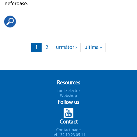
neferoase.
Pagini
1
2
următor ›
ultima »
Resources
Tool Selector
Webshop
Follow us
Contact
Contact page
Tel +32 10 23 05 11