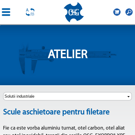
OSG
Central
Mergi la
Europe
conţinutul
principal
ATELIER
Scule aschietoare pentru filetare
Fie ca este vorba aluminiu turnat, otel carbon, otel aliat