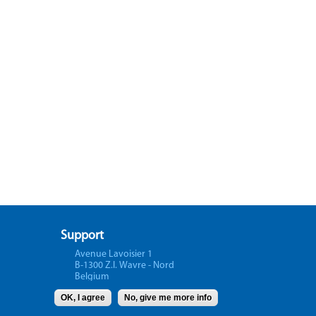
Support
Avenue Lavoisier 1
B-1300 Z.I. Wavre - Nord
Belgium
OK, I agree
No, give me more info