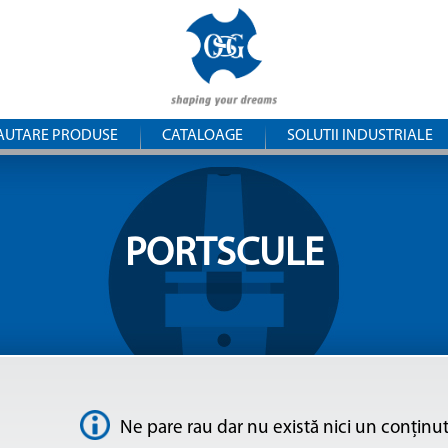
Mergi la
OSG
conţinutul
principal
Central
Europe
AUTARE PRODUSE
CATALOAGE
SOLUTII INDUSTRIALE
PORTSCULE
Ne pare rau dar nu există nici un conțin